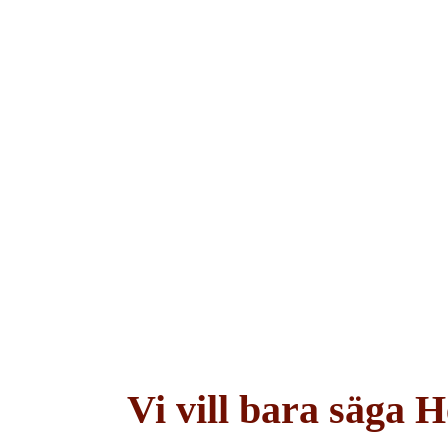
He
Nyheter o
Vi vill bara säga H