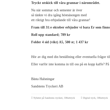
Tryckt utskick till våra grannar i närområdet.
Nu när sommar och semester är över
så tänkte vi dra igång höstsäsongen med
ett riktigt bra erbjudande till våra grannar!
Fram till 31:e oktober erbjuder vi bara Er som finns
Roll upp standard; 789 kr
Folder 4 sid (vikt) A5, 500 st; 1 437 kr
Hör av dig med din beställning eller eventuella frågor ti
Eller varför inte komma in till oss på en kopp kaffe? På
Bästa Halsningar
Sandstens Tryckeri AB
Nyheter på Sandstens tryckeri
,
Offsettryck
Digital tryck
,
Offsettryck