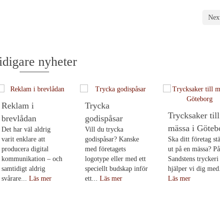
Next
idigare nyheter
Reklam i
Trycka
Trycksaker till
brevlådan
godispåsar
mässa i Göteb
Det har väl aldrig
Vill du trycka
varit enklare att
godispåsar? Kanske
Ska ditt företag stä
producera digital
med företagets
ut på en mässa? På
kommunikation – och
logotype eller med ett
Sandstens tryckeri
samtidigt aldrig
speciellt budskap inför
hjälper vi dig med.
svårare...
Läs mer
ett...
Läs mer
Läs mer