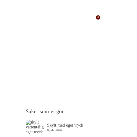
addning
Inställningsfiler
Offert
0
ndstens...
Hem
/
Nyheter på Sandstens tryckeri
/
Vi vill bara säga Hej!
Saker som vi gör
Skylt med eget tryck
6 juli, 2026