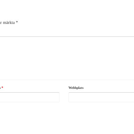
 är märkta
*
ss
*
Webbplats