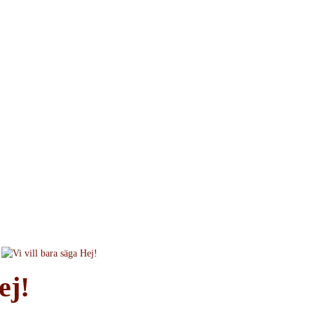
m
Webshop
Produktområden
Kontakt
Filuppl
ch annat som händer på Sa
ej!