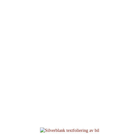
Nyheter och annat som
händer på Sandstens...
Hem
/
Nyheter på Sandstens tryckeri
/
Silverblank textfoliering av bil