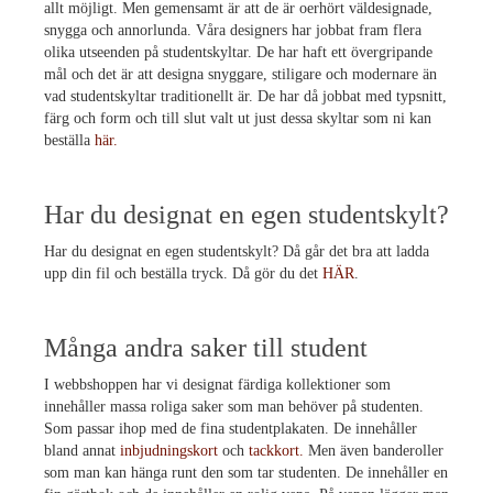
allt möjligt. Men gemensamt är att de är oerhört väldesignade,
snygga och annorlunda. Våra designers har jobbat fram flera
olika utseenden på studentskyltar. De har haft ett övergripande
mål och det är att designa snyggare, stiligare och modernare än
vad studentskyltar traditionellt är. De har då jobbat med typsnitt,
färg och form och till slut valt ut just dessa skyltar som ni kan
beställa
här.
Har du designat en egen studentskylt?
Har du designat en egen studentskylt? Då går det bra att ladda
upp din fil och beställa tryck. Då gör du det
HÄR
.
Många andra saker till student
I webbshoppen har vi designat färdiga kollektioner som
innehåller massa roliga saker som man behöver på studenten.
Som passar ihop med de fina studentplakaten. De innehåller
bland annat
inbjudningskort
och
tackkort.
Men även banderoller
som man kan hänga runt den som tar studenten. De innehåller en