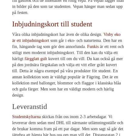
fin gästbok och de innehåller en rolig vepa. På vepan lägger man
in bilder på den som tar studenten. Vepan hänger man sedan upp
på festen.
Inbjudningskort till student
Våra olika inbjudningskort har även de olika design.
Visby eko
är ett inbjudningskort
som går i eko- och naturtema. Den har en
fin, hängande tag som gör den annorlunda.
Funkis
är ett rent och
stiligt men modernt inbjudningskort. Till den kan du välja ett
härligt
färgglatt gult
kuvert till om du vill. Du kan också gå mer
på den jordnära färgskalan och välja ett vitt eller grått kuvert
till. Detta är några exempel på våra produkter för student. En
annan kollektion som är väldigt populär är Fägring. Det är en
kollektion med ballonger, blommor och flaggor i klassiska blåa
och gula färger. Men som har en väldigt modern och härlig
design.
Leveranstid
Studentskyltarna
skickas från oss inom 2-3 arbetsdagar. Vi
levererar dem sedan med DHL till närmaste utlämningsställe och
de brukar komma fram på ett par dagar. Men som sagt så går det
jättebra att hämta här hos oss om man vill det. Distansgatan 2 i