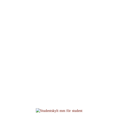
Nyheter och annat som
händer på Sandstens...
Hem
/
Nyheter på Sandstens tryckeri
/
Studentskylt mm för student