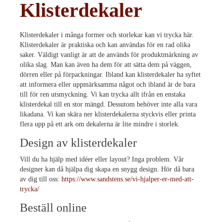
Klisterdekaler
Klisterdekaler i många former och storlekar kan vi trycka här.
Klisterdekaler är praktiska och kan användas för en rad olika
saker. Väldigt vanligt är att de används för produktmärkning av
olika slag. Man kan även ha dem för att sätta dem på väggen,
dörren eller på förpackningar. Ibland kan klisterdekaler ha syftet
att informera eller uppmärksamma något och ibland är de bara
till för ren utsmyckning. Vi kan trycka allt ifrån en enstaka
klisterdekal till en stor mängd. Dessutom behöver inte alla vara
likadana. Vi kan skära ner klisterdekalerna styckvis eller printa
flera upp på ett ark om dekalerna är lite mindre i storlek.
Design av klisterdekaler
Vill du ha hjälp med idéer eller layout? Inga problem. Vår
designer kan då hjälpa dig skapa en snygg design. Hör då bara
av dig till oss:
https://www.sandstens.se/vi-hjalper-er-med-att-
trycka/
Beställ online