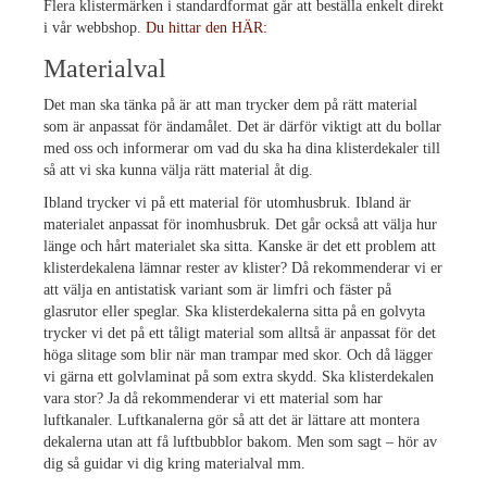
Flera klistermärken i standardformat går att beställa enkelt direkt
i vår webbshop.
Du hittar den HÄR:
Materialval
Det man ska tänka på är att man trycker dem på rätt material
som är anpassat för ändamålet. Det är därför viktigt att du bollar
med oss och informerar om vad du ska ha dina klisterdekaler till
så att vi ska kunna välja rätt material åt dig.
Ibland trycker vi på ett material för utomhusbruk. Ibland är
materialet anpassat för inomhusbruk. Det går också att välja hur
länge och hårt materialet ska sitta. Kanske är det ett problem att
klisterdekalena lämnar rester av klister? Då rekommenderar vi er
att välja en antistatisk variant som är limfri och fäster på
glasrutor eller speglar. Ska klisterdekalerna sitta på en golvyta
trycker vi det på ett tåligt material som alltså är anpassat för det
höga slitage som blir när man trampar med skor. Och då lägger
vi gärna ett golvlaminat på som extra skydd. Ska klisterdekalen
vara stor? Ja då rekommenderar vi ett material som har
luftkanaler. Luftkanalerna gör så att det är lättare att montera
dekalerna utan att få luftbubblor bakom. Men som sagt – hör av
dig så guidar vi dig kring materialval mm.