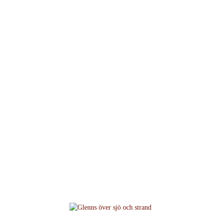
Nyheter och annat som
händer på Sandstens...
Hem
/
Nyheter på Sandstens tryckeri
/
Glenns över sjö och strand