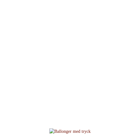
Nyheter och annat som
händer på Sandstens...
Hem
/
Nyheter på Sandstens tryckeri
/
Ballonger med tryck