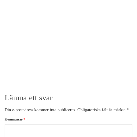
Stor värdecheck
Trycksaker till mässa i
En stor värdecheck, eller
presentcheck, är en rolig sak att
Göteborg
ha på event och andra...
Läs
Ska ditt företag ställa ut på en
mer
mässa? På Sandstens tryckeri
hjälper vi dig med...
Läs mer
Fönsterstripning
Fönsterstripning gör vi titt som
tätt. Här har vi både printat och
monterat en folie...
Läs mer
Lämna ett svar
Din e-postadress kommer inte publiceras.
Obligatoriska fält är märkta
*
Kommentar
*