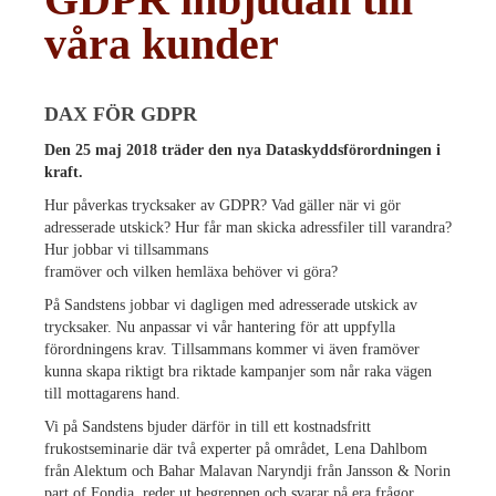
våra kunder
DAX FÖR GDPR
Den 25 maj 2018 träder den nya Dataskyddsförordningen i
kraft.
Hur påverkas trycksaker av GDPR? Vad gäller när vi gör
adresserade utskick? Hur får man skicka adressfiler till varandra?
Hur jobbar vi tillsammans
framöver och vilken hemläxa behöver vi göra?
På Sandstens jobbar vi dagligen med adresserade utskick av
trycksaker. Nu anpassar vi vår hantering för att uppfylla
förordningens krav. Tillsammans kommer vi även framöver
kunna skapa riktigt bra riktade kampanjer som når raka vägen
till mottagarens hand.
Vi på Sandstens bjuder därför in till ett kostnadsfritt
frukostseminarie där två experter på området, Lena Dahlbom
från Alektum och Bahar Malavan Naryndji från Jansson & Norin
part of Fondia, reder ut begreppen och svarar på era frågor.