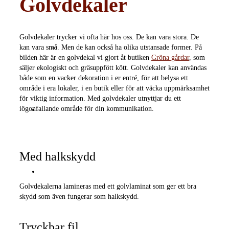
Golvdekaler
Golvdekaler trycker vi ofta här hos oss. De kan vara stora. De
kan vara små. Men de kan också ha olika utstansade former. På
Leverans villkor ALG 10
bilden här är en golvdekal vi gjort åt butiken
Gröna gårdar
, som
säljer ekologiskt och gräsuppfött kött. Golvdekaler kan användas
både som en vacker dekoration i er entré, för att belysa ett
område i era lokaler, i en butik eller för att väcka uppmärksamhet
för viktig information. Med golvdekaler utnyttjar du ett
iögonfallande område för din kommunikation.
Filuppladdning
Med halkskydd
Inställningsfiler
Golvdekalerna lamineras med ett golvlaminat som ger ett bra
skydd som även fungerar som halkskydd.
Tryckbar fil