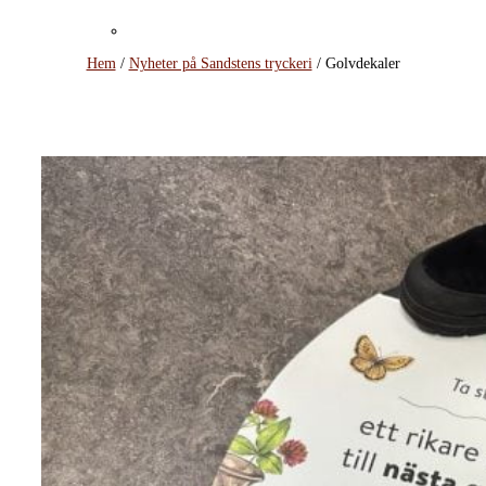
Sandstens...
Expomaterial
Hem
/
Nyheter på Sandstens tryckeri
/
Golvdekaler
Crossmedia och flerkanalspublicering
Kontakt
Konto