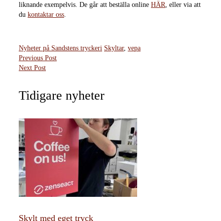
liknande exempelvis. De går att beställa online
HÄR
, eller via att
du
kontaktar oss
.
Nyheter på Sandstens tryckeri
Skyltar
,
vepa
Previous Post
Next Post
Tidigare nyheter
Skylt med eget tryck