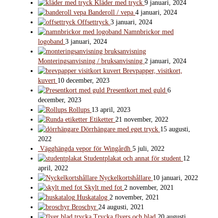
Kläder med tryck
9 januari, 2024
Banderoll / vepa
4 januari, 2024
Offsettryck
3 januari, 2024
Namnbrickor med
logoband
3 januari, 2024
Monteringsanvisning / bruksanvisning
2 januari, 2024
Brevpapper, visitkort,
kuvert
10 december, 2023
Presentkort med guld
6
december, 2023
Rollups
13 april, 2023
Etiketter
21 november, 2022
Dörrhängare med eget tryck
15 augusti,
2022
Vägghängda vepor för Wingårdh
5 juli, 2022
Studentplakat och annat för student
12
april, 2022
Nyckelkortshållare
10 januari, 2022
Skylt med fot
2 november, 2021
Huskatalog
2 november, 2021
Broschyr
24 augusti, 2021
Trycka flyers och blad
20 augusti,