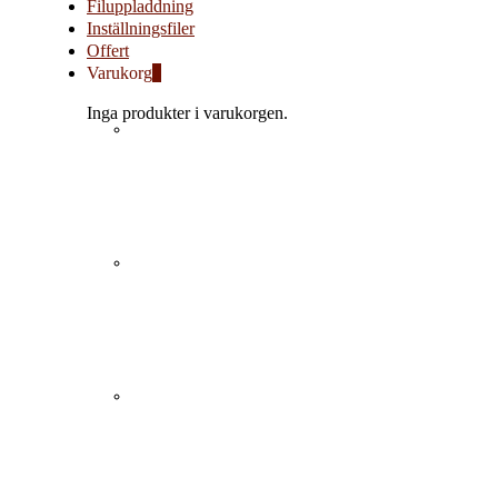
Filuppladdning
Inställningsfiler
Offert
Varukorg
0
Inga produkter i varukorgen.
Offsettryck
Digitaltryck
Nyheter och annat
Dekaler Stickers
som händer på