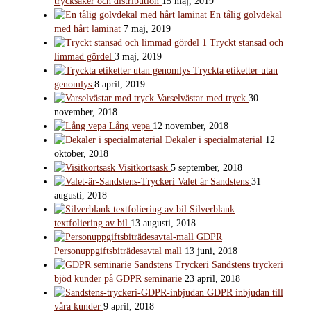
trycksaker och distribution
15 maj, 2019
En tålig golvdekal
med hårt laminat
7 maj, 2019
Tryckt stansad och
limmad gördel
3 maj, 2019
Tryckta etiketter utan
genomlys
8 april, 2019
Varselvästar med tryck
30
november, 2018
Lång vepa
12 november, 2018
Dekaler i specialmaterial
12
oktober, 2018
Visitkortsask
5 september, 2018
Valet är Sandstens
31
augusti, 2018
Silverblank
textfoliering av bil
13 augusti, 2018
GDPR
Personuppgiftsbiträdesavtal mall
13 juni, 2018
Sandstens tryckeri
bjöd kunder på GDPR seminarie
23 april, 2018
GDPR inbjudan till
våra kunder
9 april, 2018