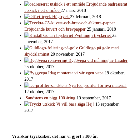
Erbjudande oadresserat
utskick i ett område
27 mars, 2018
Högtryck
27 februari, 2018
Erbjudande kuvert och brevpapper
25 januari, 2018
Pyntning i tryckeriet
22
november, 2017
Guldlogo på golv med
skyddslaminat
20 november, 2017
Byggvepa vid målning av fasader
25 oktober, 2017
Idag monterar vi vår egen vepa
19 oktober,
2017
Nya Icc profiler för nya material
12 oktober, 2017
Sandstens en pigg 100 åring
19 september, 2017
Vi vill bara säga Hej!
13 september,
2017
Vi älskar trycksaker, det har vi gjort i 100 år.