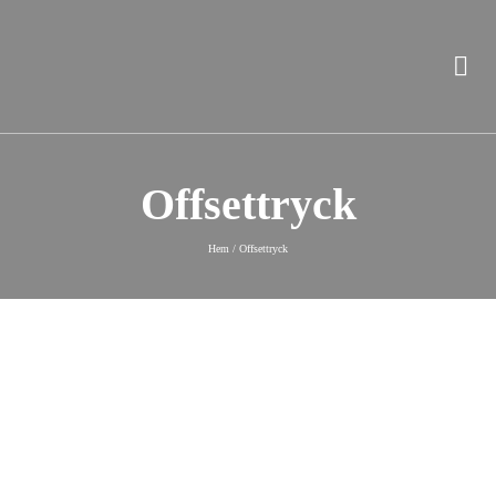
Offsettryck
Hem
/
Offsettryck
Sandstens en pigg 100 åring
Den 21 december 1917 kungörs att Eric Julius Sandsten och Ture
Valentin Sandsten startar tryckerirörelse under namnet Bröderna