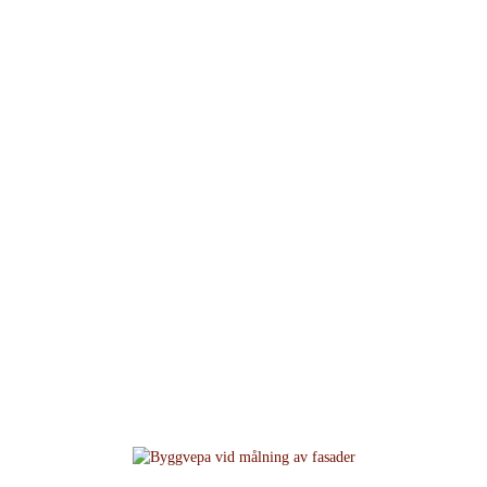
Nyheter och annat som
händer på Sandstens...
Hem
/
Nyheter på Sandstens tryckeri
/
Byggvepa vid målning av fasader